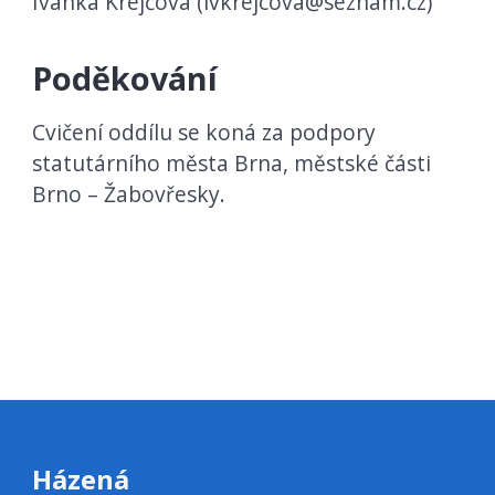
Ivanka Krejčová (ivkrejcova@seznam.cz)
Poděkování
Cvičení oddílu se koná za podpory
statutárního města Brna, městské části
Brno – Žabovřesky.
Házená