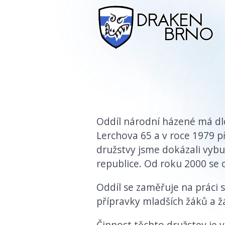
Oddíl národní házené má dlo
Lerchova 65 a v roce 1979 
družstvy jsme dokázali vybu
republice. Od roku 2000 se
Oddíl se zaměřuje na práci
přípravky mladších žáků a žá
Činnost těchto družstev je