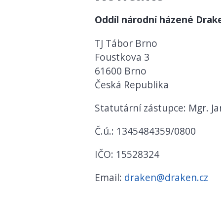
Oddíl národní házené Drak
TJ Tábor Brno
Foustkova 3
61600 Brno
Česká Republika
Statutární zástupce: Mgr. Ja
Č.ú.: 1345484359/0800
IČO: 15528324
Email:
draken@draken.cz