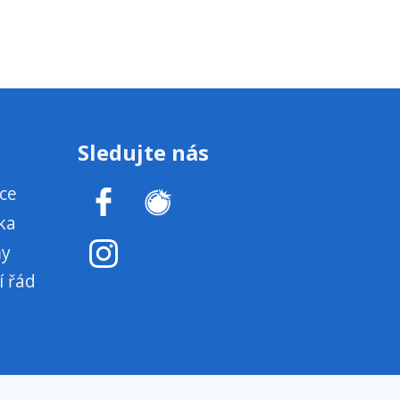
Sledujte nás
ce
ka
my
í řád