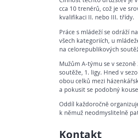
cca 10 trenérů, což je ve sr
kvalifikaci II. nebo III. třídy.
Práce s mládeží se odráží n
všech kategoriích, u mládež
na celorepublikových soutěží
Mužům A-týmu se v sezoně 2
soutěže, 1. ligy. Hned v se
obou celků mezi házenkářsk
a pokusit se podobný kouse
Oddíl každoročně organizu
k němuž neodmyslitelně pat
Kontakt