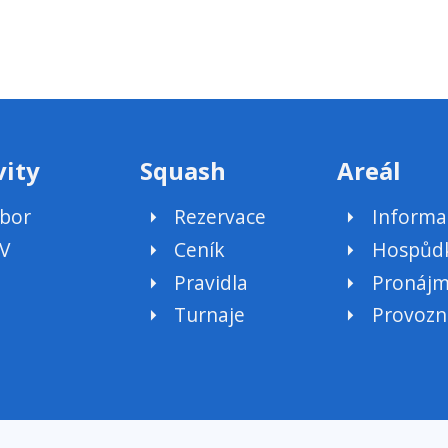
vity
Squash
Areál
bor
Rezervace
Informa
V
Ceník
Hospůd
Pravidla
Pronáj
Turnaje
Provozn