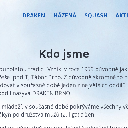
DRAKEN
HÁZENÁ
SQUASH
AKT
Kdo jsme
uholetou tradici. Vznikl v roce 1959 původně jak
přešel pod TJ Tábor Brno. Z původně skromného o
dovat v současné době jeden z největších oddílů 
 oddíl nazývá DRAKEN BRNO.
 s mládeží. V současné době pokrýváme všechny v
kyň po družstva mužů (2. liga) a žen.
 vedena výhradně dobrovolnými školenými trenéry