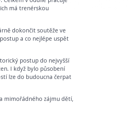
 nich má trenérskou
dárně dokončit soutěže ve
 postup a co nejlépe uspět
orický postup do nejvyšší
žen. I když bylo působení
stí lze do budoucna čerpat
za mimořádného zájmu dětí,