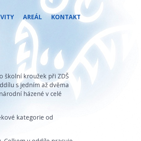
IVITY
AREÁL
KONTAKT
o školní kroužek při ZDŠ
ddílu s jedním až dvěma
národní házené v celé
ěkové kategorie od
. Celkem v oddíle pracuje