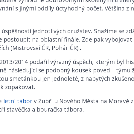
ovnání s jinými oddíly úctyhodný počet. Většina z
a úspěšnosti jednotlivých družstev. Snažíme se z
e postoupit na oblastní finále. Zde pak vybojovat
ch (Mistrovsví ČR, Pohár ČR) .
013/2014 podařil výrazný úspěch, kterým byl hist
zoně následující se podobný kousek povedl i týmu 
ou smetánkou jen jednoleté, z nabytých zkušeno
k zopakovat.
je
letní tábor
v Zubří u Nového Města na Moravě 
ří stavěčka a bouračka tábora.