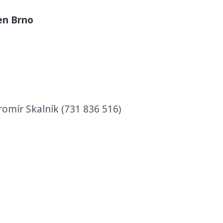
en Brno
romír Skalník (731 836 516)