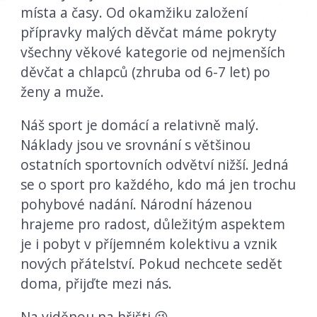
místa a časy. Od okamžiku založení
přípravky malých děvčat máme pokryty
všechny věkové kategorie od nejmenších
děvčat a chlapců (zhruba od 6-7 let) po
ženy a muže.
Náš sport je domácí a relativně malý.
Náklady jsou ve srovnání s většinou
ostatních sportovních odvětví nižší. Jedná
se o sport pro každého, kdo má jen trochu
pohybové nadání. Národní házenou
hrajeme pro radost, důležitým aspektem
je i pobyt v příjemném kolektivu a vznik
nových přátelství. Pokud nechcete sedět
doma, přijďte mezi nás.
Na viděnou na hřišti 😉