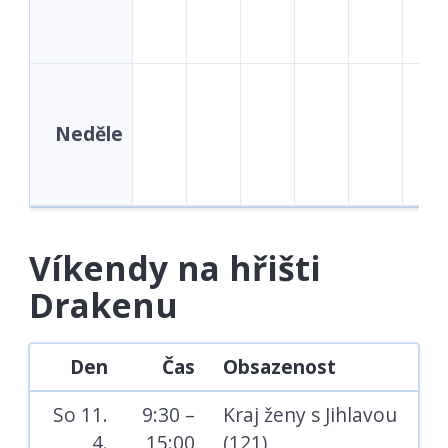
Neděle
Víkendy na hřišti
Drakenu
Den
Čas
Obsazenost
So 11.
9:30 –
Kraj ženy s Jihlavou
4.
15:00
(121)