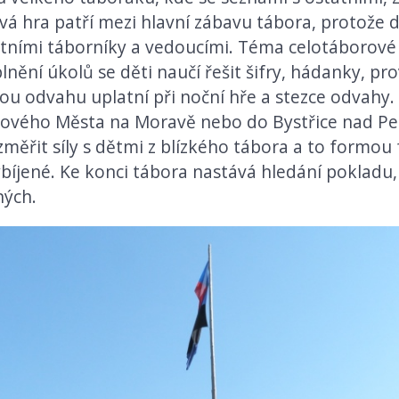
á hra patří mezi hlavní zábavu tábora, protože dě
atními táborníky a vedoucími. Téma celotáborové h
nění úkolů se děti naučí řešit šifry, hádanky, pro
ou odvahu uplatní při noční hře a stezce odvahy
 Nového Města na Moravě nebo do Bystřice nad P
ěřit síly s dětmi z blízkého tábora a to formou 
ybíjené. Ke konci tábora nastává hledání pokladu
ných.