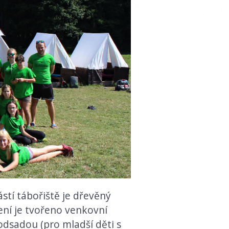
ástí tábořiště je dřevěný
zení je tvořeno venkovní
odsadou (pro mladší děti s