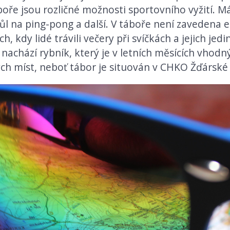
oře jsou rozličné možnosti sportovního vyžití. M
tůl na ping-pong a další. V táboře není zavedena e
h, kdy lidé trávili večery při svíčkách a jejich je
e nachází rybník, který je v letních měsících vhodn
ých míst, neboť tábor je situován v CHKO Žďárské 