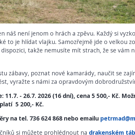
n náš není jenom o hrách a zpěvu. Každý si vyzkou
aké to je hlídat vlajku. Samozřejmě jde o velkou 
 dispozici, takže nemusíte mít strach, že se vám 
oustu zábavy, poznat nové kamarády, naučit se zaj
ěst, vyražte s námi za opravdovým dobrodružství
 11.7. - 26.7. 2026 (16 dní), cena 5 500,- Kč. M
platí 5 200,- Kč.
ěry na tel. 736 624 868 nebo emailu
petrmad@me
očníků si můžete prohlédnout na
drakenském táb