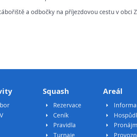
ábořiště a odbočky na příjezdovou cestu v obci 
vity
Squash
Areál
bor
Rezervace
Informa
V
Ceník
Hospůd
Pravidla
Pronáj
Turnaje
Provozn