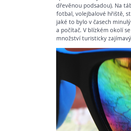
dřevěnou podsadou). Na táb
fotbal, volejbalové hřiště, s
jaké to bylo v časech minulýc
a počítač. V blízkém okolí s
množství turisticky zajímav