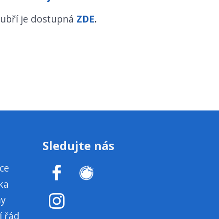
Zubří je dostupná
ZDE
.
Sledujte nás
ce
ka
my
í řád