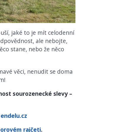
ší, jaké to je mít celodenní
zodpovědnost, ale nebojte,
něco stane, nebo že něco
ímavé věci, nenudit se doma
m!
ožnost sourozenecké slevy –
ndelu.cz
orovém rajčeti
.