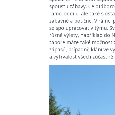
spoustu zábavy. Celotáborov
rámci oddílu, ale také s ost
zábavné a poučné. V rámci pl
se spolupracovat v týmu. Sv
různé výlety, například do
táboře máte také možnost zm
zápasů, případně klání ve v
a vytrvalost všech zúčastně