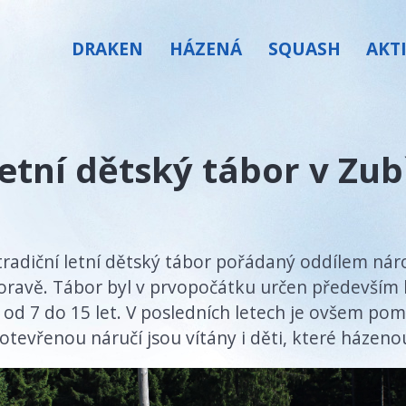
DRAKEN
HÁZENÁ
SQUASH
AKT
etní dětský tábor v Zub
tradiční letní dětský tábor pořádaný oddílem ná
oravě. Tábor byl v prvopočátku určen předevší
od 7 do 15 let. V posledních letech je ovšem po
tevřenou náručí jsou vítány i děti, které házenou