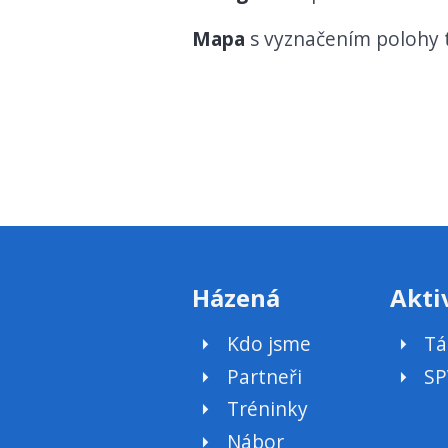
Mapa
s vyznačením polohy t
Házená
Akti
Kdo jsme
Tá
Partneři
SP
Tréninky
Nábor