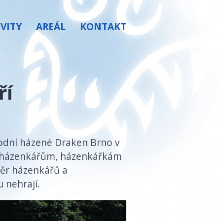
IVITY
AREÁL
KONTAKT
ří
rodní házené Draken Brno v
m házenkářům, házenkářkám
měr házenkářů a
 nehrají.