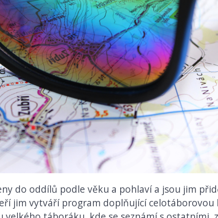
eny do oddílů podle věku a pohlaví a jsou jim přid
teří jim vytváří program doplňující celotáborovou 
 velkého táboráku, kde se seznámí s ostatními, zpív