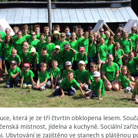
uce, která je ze tří čtvrtin obklopena lesem. Souč
ečenská místnost, jídelna a kuchyně. Sociální zaří
. Ubytování je zajištěno ve stanech s plátěnou p