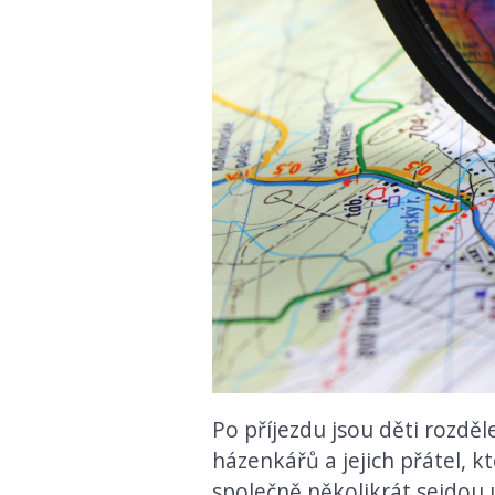
Po příjezdu jsou děti rozděl
házenkářů a jejich přátel, k
společně několikrát sejdou u