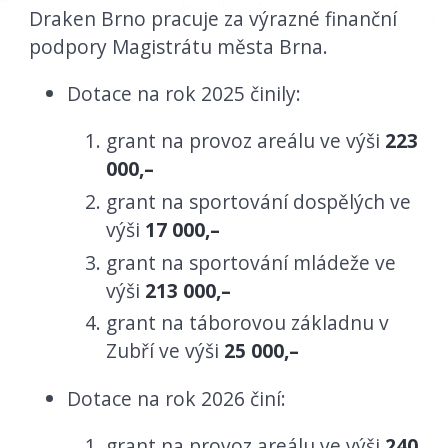
Draken Brno pracuje za výrazné finanční
podpory Magistrátu města Brna.
Dotace na rok 2025 činily:
grant na provoz areálu ve výši
223
000,–
grant na sportování dospělých ve
výši
17 000,–
grant na sportování mládeže ve
výši
213 000,–
grant na táborovou základnu v
Zubří ve výši
25 000,–
Dotace na rok 2026 činí:
grant na provoz areálu ve výši
240